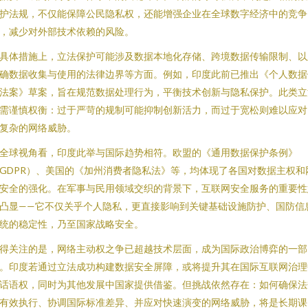
护法规，不仅能保障公民隐私权，还能增强企业在全球数字经济中的竞争
，减少对外部技术依赖的风险。
具体措施上，立法保护可能涉及数据本地化存储、跨境数据传输限制、以
确数据收集与使用的法律边界等方面。例如，印度此前已推出《个人数据
法案》草案，旨在规范数据处理行为，平衡技术创新与隐私保护。此类立
需谨慎权衡：过于严苛的规制可能抑制创新活力，而过于宽松则难以应对
复杂的网络威胁。
全球视角看，印度此举与国际趋势相符。欧盟的《通用数据保护条例》
GDPR）、美国的《加州消费者隐私法》等，均体现了各国对数据主权和
安全的强化。在军事与民用领域交织的背景下，互联网安全服务的重要性
凸显——它不仅关乎个人隐私，更直接影响到关键基础设施防护、国防信
统的稳定性，乃至国家战略安全。
得关注的是，网络主动权之争已超越技术层面，成为国际政治博弈的一部
。印度若通过立法成功构建数据安全屏障，或将提升其在国际互联网治理
话语权，同时为其他发展中国家提供借鉴。但挑战依然存在：如何确保法
有效执行、协调国际标准差异、并应对快速演变的网络威胁，将是长期课